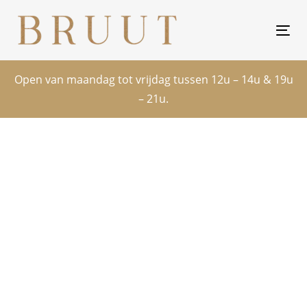
Skip
Skip
links
to
Tog
primary
nav
navigation
Open van maandag tot vrijdag tussen 12u – 14u & 19u
Skip
– 21u.
to
content