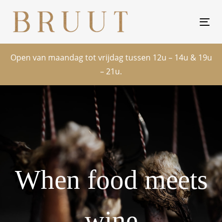
Skip
Skip
links
to
Tog
primary
nav
navigation
Open van maandag tot vrijdag tussen 12u – 14u & 19u
Skip
– 21u.
to
content
When food meets
wine